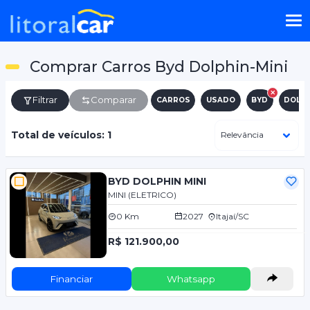
Comprar Carros Byd Dolphin-Mini
Filtrar
Comparar
CARROS
USADO
BYD
DOLPH
Total de veículos: 1
BYD DOLPHIN MINI
MINI (ELETRICO)
0 Km
2027
Itajaí/SC
R$ 121.900,00
Financiar
Whatsapp