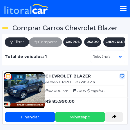
Comprar Carros Chevrolet Blazer
Filtrar
Comparar
CARROS
USADO
CHEVROLET
Total de veículos: 1
CHEVROLET BLAZER
ADVANT. MPFI F.POWER 2.4
62.000 Km
2005
Itajaí/SC
R$ 85.990,00
Financiar
Whatsapp