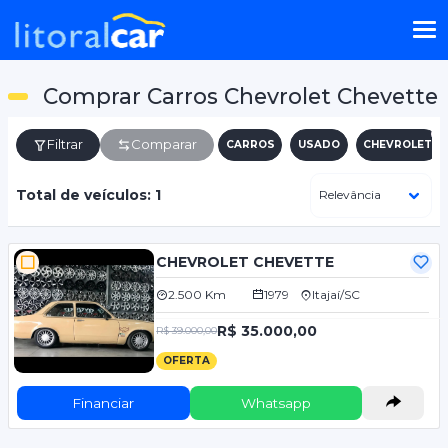
Comprar Carros Chevrolet Chevette
Filtrar
Comparar
CARROS
USADO
CHEVROLET
Total de veículos: 1
CHEVROLET CHEVETTE
2.500 Km
1979
Itajaí/SC
R$ 35.000,00
R$ 39.000,00
OFERTA
Financiar
Whatsapp