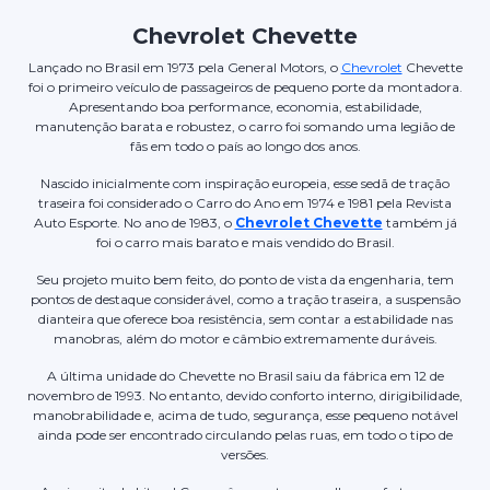
Chevrolet Chevette
Lançado no Brasil em 1973 pela General Motors, o
Chevrolet
Chevette
foi o primeiro veículo de passageiros de pequeno porte da montadora.
Apresentando boa performance, economia, estabilidade,
manutenção barata e robustez, o carro foi somando uma legião de
fãs em todo o país ao longo dos anos.
Nascido inicialmente com inspiração europeia, esse sedã de tração
traseira foi considerado o Carro do Ano em 1974 e 1981 pela Revista
Auto Esporte. No ano de 1983, o
Chevrolet Chevette
também já
foi o carro mais barato e mais vendido do Brasil.
Seu projeto muito bem feito, do ponto de vista da engenharia, tem
pontos de destaque considerável, como a tração traseira, a suspensão
dianteira que oferece boa resistência, sem contar a estabilidade nas
manobras, além do motor e câmbio extremamente duráveis.
A última unidade do Chevette no Brasil saiu da fábrica em 12 de
novembro de 1993. No entanto, devido conforto interno, dirigibilidade,
manobrabilidade e, acima de tudo, segurança, esse pequeno notável
ainda pode ser encontrado circulando pelas ruas, em todo o tipo de
versões.