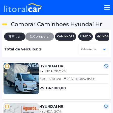
Comprar Caminhoes Hyundai Hr
Filtrar
Comparar
CAMINHOES
USADO
HYUNDAI
Total de veículos: 2
HYUNDAI HR
HYUNDAI 2017 2.5
306.500 Km
2017
Joinville/SC
R$ 114.900,00
HYUNDAI HR
HYUNDAI 2014