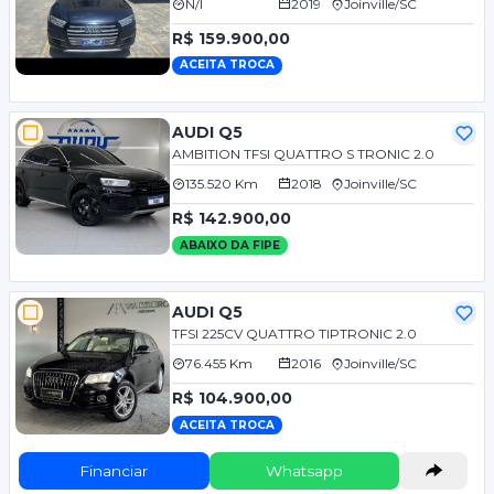
N/I
2019
Joinville/SC
R$ 159.900,00
ACEITA TROCA
AUDI Q5
AMBITION TFSI QUATTRO S TRONIC 2.0
135.520 Km
2018
Joinville/SC
R$ 142.900,00
ABAIXO DA FIPE
AUDI Q5
TFSI 225CV QUATTRO TIPTRONIC 2.0
76.455 Km
2016
Joinville/SC
R$ 104.900,00
ACEITA TROCA
Financiar
Whatsapp