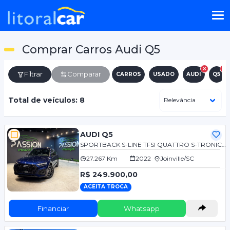
Comprar Carros Audi Q5
Filtrar
Comparar
CARROS
USADO
AUDI
Q5
Total de veículos: 8
AUDI Q5
SPORTBACK S-LINE TFSI QUATTRO S-TRONIC 2.0
27.267 Km
2022
Joinville/SC
R$ 249.900,00
ACEITA TROCA
Financiar
Whatsapp