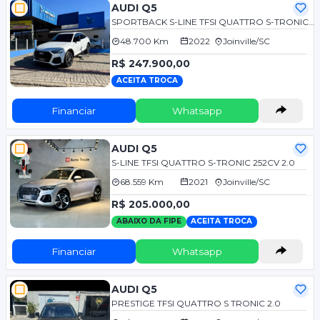
AUDI Q5
SPORTBACK S-LINE TFSI QUATTRO S-TRONIC 2.0
48.700 Km
2022
Joinville/SC
R$ 247.900,00
ACEITA TROCA
Financiar
Whatsapp
AUDI Q5
S-LINE TFSI QUATTRO S-TRONIC 252CV 2.0
68.559 Km
2021
Joinville/SC
R$ 205.000,00
ABAIXO DA FIPE
ACEITA TROCA
Financiar
Whatsapp
AUDI Q5
PRESTIGE TFSI QUATTRO S TRONIC 2.0