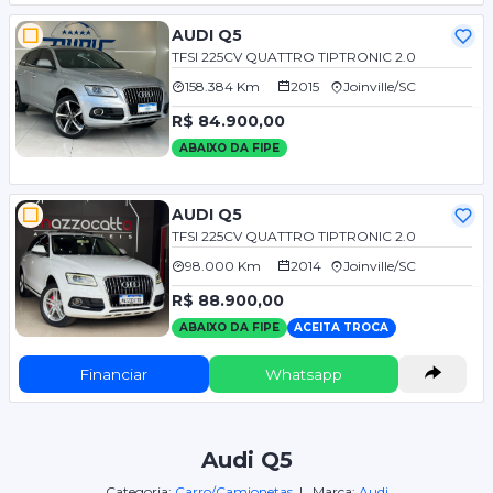
AUDI Q5
TFSI 225CV QUATTRO TIPTRONIC 2.0
158.384 Km
2015
Joinville/SC
R$ 84.900,00
ABAIXO DA FIPE
AUDI Q5
TFSI 225CV QUATTRO TIPTRONIC 2.0
98.000 Km
2014
Joinville/SC
R$ 88.900,00
ABAIXO DA FIPE
ACEITA TROCA
Financiar
Whatsapp
Audi Q5
Categoria:
Carro/Camionetas
| Marca:
Audi