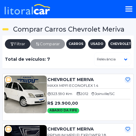
Comprar Carros Chevrolet Meriva
Filtrar
Comparar
CARROS
USADO
CHEVROLET
Total de veículos: 7
CHEVROLET MERIVA
MAXX MPFI ECONOFLEX 1.4
323.590 Km
2012
Joinville/SC
R$ 29.900,00
ABAIXO DA FIPE
CHEVROLET MERIVA
PREMIUM MPFI FLEXPOWER 1.8