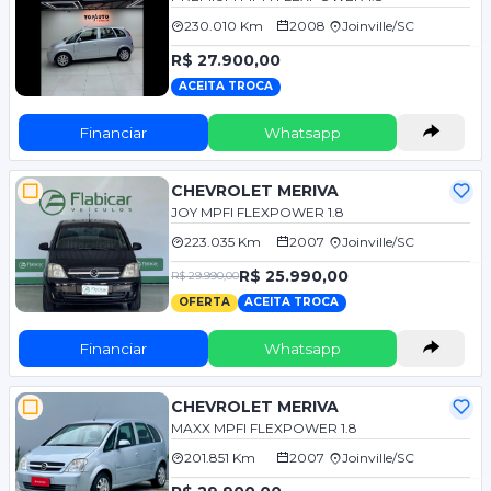
230.010 Km
2008
Joinville/SC
R$ 27.900,00
ACEITA TROCA
Financiar
Whatsapp
CHEVROLET MERIVA
JOY MPFI FLEXPOWER 1.8
223.035 Km
2007
Joinville/SC
R$ 25.990,00
R$ 29.990,00
OFERTA
ACEITA TROCA
Financiar
Whatsapp
CHEVROLET MERIVA
MAXX MPFI FLEXPOWER 1.8
201.851 Km
2007
Joinville/SC