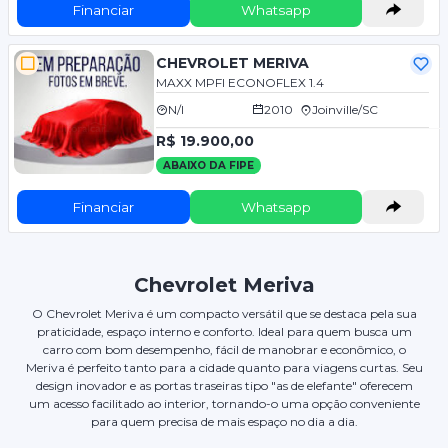
Financiar
Whatsapp
CHEVROLET MERIVA
MAXX MPFI ECONOFLEX 1.4
N/I
2010
Joinville/SC
R$ 19.900,00
ABAIXO DA FIPE
Financiar
Whatsapp
Chevrolet Meriva
O Chevrolet Meriva é um compacto versátil que se destaca pela sua
praticidade, espaço interno e conforto. Ideal para quem busca um
carro com bom desempenho, fácil de manobrar e econômico, o
Meriva é perfeito tanto para a cidade quanto para viagens curtas. Seu
design inovador e as portas traseiras tipo "as de elefante" oferecem
um acesso facilitado ao interior, tornando-o uma opção conveniente
para quem precisa de mais espaço no dia a dia.