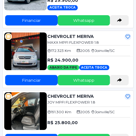
R$ 29.900,00
ACEITA TROCA
Financiar
Whatsapp
CHEVROLET MERIVA
MAXX MPFI FLEXPOWER 1.8
172.323 Km
2005
Joinville/SC
R$ 24.900,00
ABAIXO DA FIPE
ACEITA TROCA
Financiar
Whatsapp
CHEVROLET MERIVA
JOY MPFI FLEXPOWER 1.8
191.300 Km
2005
Joinville/SC
R$ 25.800,00