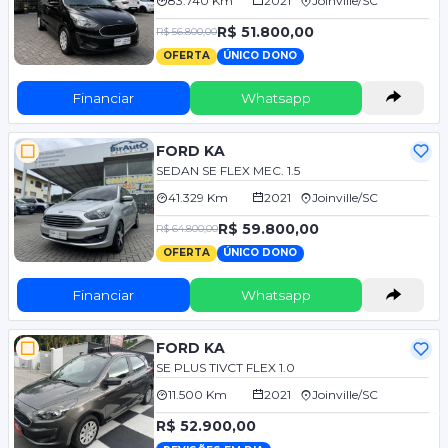
83.740 Km
2021
Joinville/SC
R$ 51.800,00
R$ 56.800,00
OFERTA
ÚNICO DONO
Financiar
Whatsapp
FORD KA
SEDAN SE FLEX MEC. 1.5
41.329 Km
2021
Joinville/SC
R$ 59.800,00
R$ 64.800,00
OFERTA
ÚNICO DONO
Financiar
Whatsapp
FORD KA
SE PLUS TIVCT FLEX 1.0
11.500 Km
2021
Joinville/SC
R$ 52.900,00