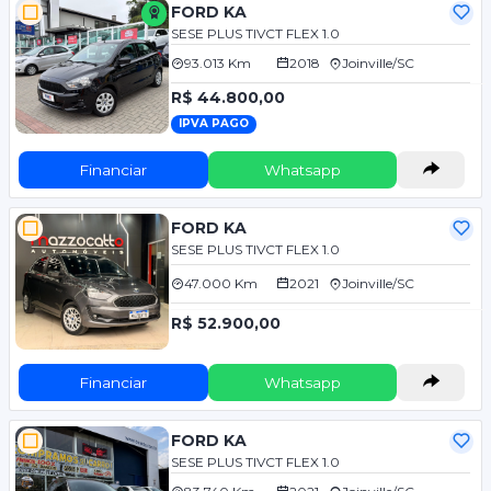
FORD KA
SESE PLUS TIVCT FLEX 1.0
93.013 Km
2018
Joinville/SC
R$ 44.800,00
IPVA PAGO
Financiar
Whatsapp
FORD KA
SESE PLUS TIVCT FLEX 1.0
47.000 Km
2021
Joinville/SC
R$ 52.900,00
Financiar
Whatsapp
FORD KA
SESE PLUS TIVCT FLEX 1.0