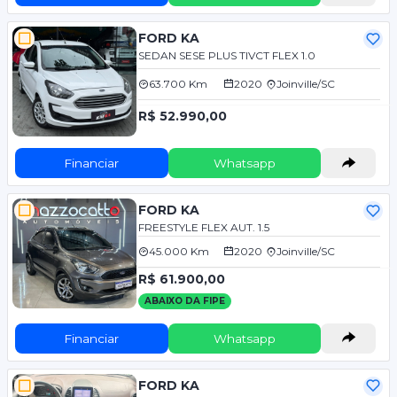
FORD KA
SEDAN SESE PLUS TIVCT FLEX 1.0
63.700 Km
2020
Joinville/SC
R$ 52.990,00
Financiar
Whatsapp
FORD KA
FREESTYLE FLEX AUT. 1.5
45.000 Km
2020
Joinville/SC
R$ 61.900,00
ABAIXO DA FIPE
Financiar
Whatsapp
FORD KA