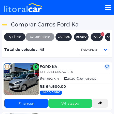
Comprar Carros Ford Ka
Filtrar
Comparar
CARROS
USADO
FORD
KA
Total de veículos: 45
FORD KA
SE PLUS FLEX AUT. 1.5
64.992 Km
2020
Joinville/SC
R$ 64.800,00
ÚNICO DONO
Financiar
Whatsapp