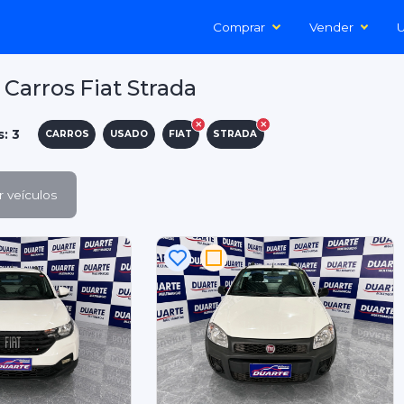
Comprar
Vender
U
Carros Fiat Strada
s: 3
CARROS
USADO
FIAT
STRADA
 veículos