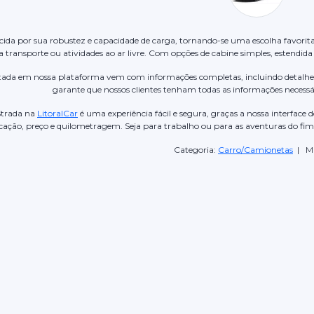
ecida por sua robustez e capacidade de carga, tornando-se uma escolha favorit
a transporte ou atividades ao ar livre. Com opções de cabine simples, estendida 
stada em nossa plataforma vem com informações completas, incluindo detalhes 
garante que nossos clientes tenham todas as informações necess
Strada na
LitoralCar
é uma experiência fácil e segura, graças a nossa interface d
cação, preço e quilometragem. Seja para trabalho ou para as aventuras do fim
Categoria:
Carro/Camionetas
| Ma