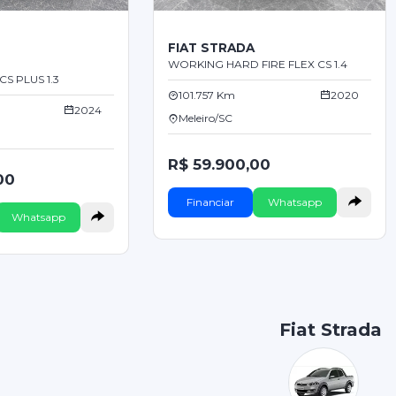
FIAT STRADA
WORKING HARD FIRE FLEX CS 1.4
S PLUS 1.3
101.757 Km
2020
2024
Meleiro/SC
R$ 59.900,00
00
Financiar
Whatsapp
Whatsapp
Fiat Strada