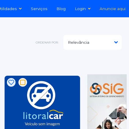
tilidades
Serviços
Blog
Login
Anuncie aqui
ORDENAR POR: