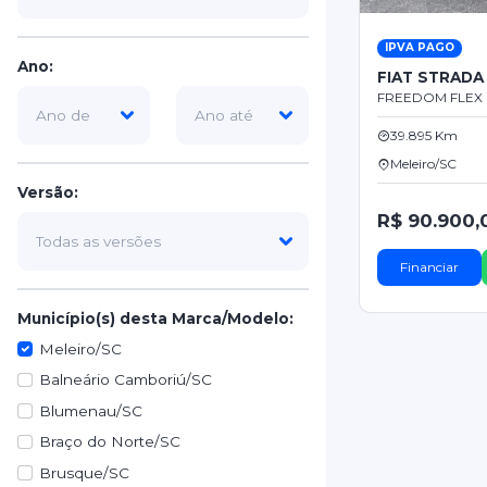
IPVA PAGO
Ano:
FIAT STRADA
FREEDOM FLEX C
39.895 Km
Meleiro/SC
Versão:
R$ 90.900,
Financiar
Município(s) desta Marca/Modelo:
Meleiro/SC
Balneário Camboriú/SC
Blumenau/SC
Braço do Norte/SC
Brusque/SC