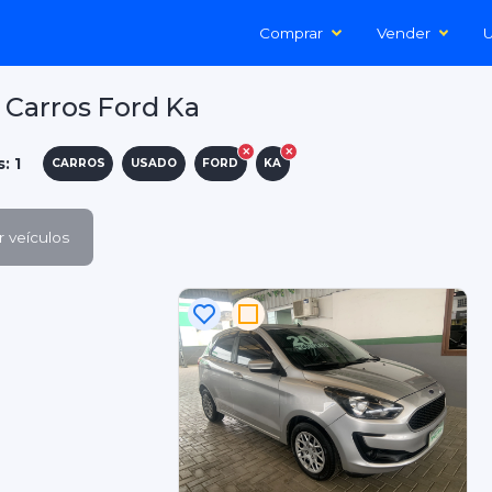
Comprar
Vender
U
Carros Ford Ka
: 1
CARROS
USADO
FORD
KA
 veículos