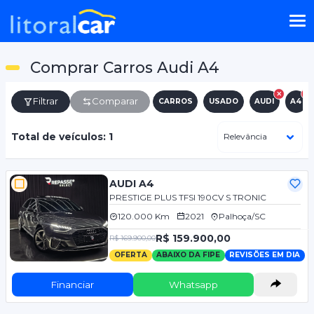
Comprar Carros Audi A4
Filtrar
Comparar
CARROS
USADO
AUDI
A4
Total de veículos: 1
AUDI A4
PRESTIGE PLUS TFSI 190CV S TRONIC
120.000 Km
2021
Palhoça/SC
R$ 159.900,00
R$ 169.900,00
OFERTA
ABAIXO DA FIPE
REVISÕES EM DIA
Financiar
Whatsapp