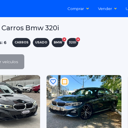
Comprar
Vender
U
 Carros Bmw 320i
s: 6
CARROS
USADO
BMW
320I
 veículos