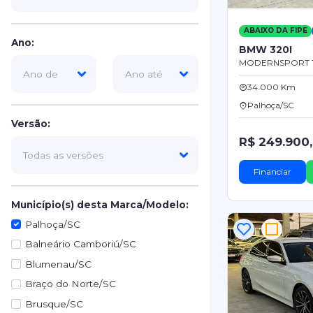
ABAIXO DA FIPE
Ano:
BMW 320I
MODERNSPORT T
34.000 Km
Palhoça/SC
Versão:
R$ 249.900
Financiar
Município(s) desta Marca/Modelo:
Palhoça/SC
Balneário Camboriú/SC
Blumenau/SC
Braço do Norte/SC
Brusque/SC