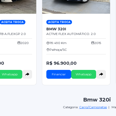
ACEITA TROCA
ACEITA TROCA
BMW 320I
B A.FLEXGP 2.0
ACTIVE FLEX AUTOMÁTICO. 2.0
2020
119.490 Km
2015
Palhoça/SC
00
R$ 96.900,00
Whatsapp
Financiar
Whatsapp
Bmw 320i
Categoria:
Carro/Camionetas
| Ma