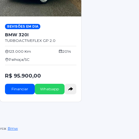
REVISÕES EM DIA
BMW 320I
TURBOACTIVEFLEX GP 2.0
123.000 Km
2014
Palhoça/SC
R$ 95.900,00
Financiar
Whatsapp
rca:
Bmw