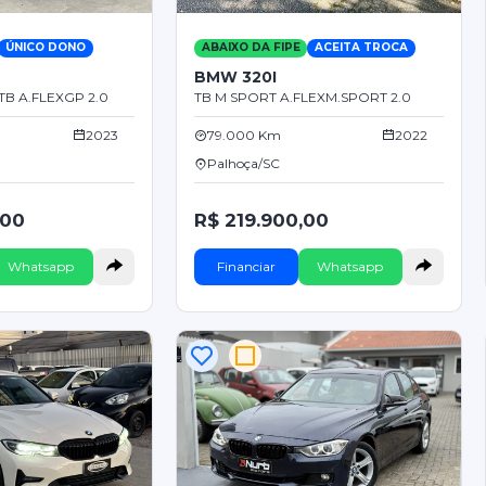
ÚNICO DONO
ABAIXO DA FIPE
ACEITA TROCA
BMW 320I
B A.FLEXGP 2.0
TB M SPORT A.FLEXM.SPORT 2.0
2023
79.000 Km
2022
Palhoça/SC
,00
R$ 219.900,00
Whatsapp
Financiar
Whatsapp