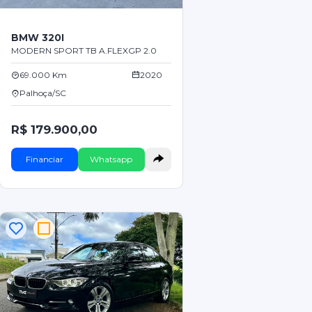
BMW 320I
MODERN SPORT TB A.FLEXGP 2.0
69.000 Km
2020
Palhoça/SC
R$ 179.900,00
Financiar
Whatsapp