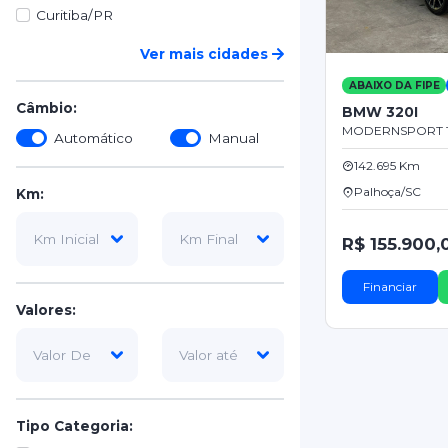
Curitiba/PR
Ver mais cidades
ABAIXO DA FIPE
Câmbio:
BMW 320I
MODERNSPORT T
Automático
Manual
142.695 Km
Palhoça/SC
Km:
R$ 155.900,
Financiar
Valores:
Tipo Categoria: