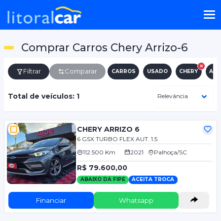
Comprar Carros Chery Arrizo-6
Filtrar
Comparar
CARROS
USADO
CHERY
ARR
Total de veículos: 1
CHERY ARRIZO 6
6 GSX TURBO FLEX AUT. 1.5
112.500 Km
2021
Palhoça/SC
R$ 79.600,00
ABAIXO DA FIPE
ACEITA TROCA
Financiar
Whatsapp