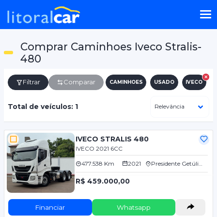
Comprar Caminhoes Iveco Stralis-
480
Filtrar
Comparar
CAMINHOES
USADO
IVECO
Total de veículos: 1
IVECO STRALIS 480
IVECO 2021 6CC
477.538 Km
2021
Presidente Getúlio/SC
R$ 459.000,00
Financiar
Whatsapp