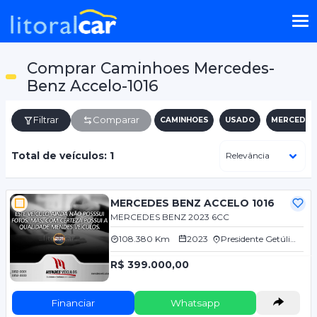
Comprar Caminhoes Mercedes-
Benz Accelo-1016
Filtrar
Comparar
CAMINHOES
USADO
MERCEDES
Total de veículos: 1
MERCEDES BENZ ACCELO 1016
MERCEDES BENZ 2023 6CC
108.380 Km
2023
Presidente Getúlio/SC
R$ 399.000,00
Financiar
Whatsapp