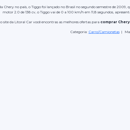
da Chery no país, o Tiggo foi lançado no Brasil no segundo semestre de 2009, 
motor 2.0 de 138 cv, o Tiggo vai de 0 a 100 km/h em 11,8 segundos, aprese
o site da Litoral Car você encontras as melhores ofertas para
comprar Chery
Categoria:
Carro/Camionetas
| Ma