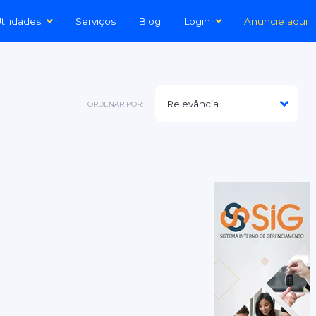
tilidades
Serviços
Blog
Login
Anuncie aqui
ORDENAR POR: