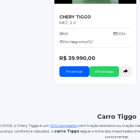
CHERY TIGGO
MEC. 2.0
N/I
2014
Rio Negrinho/SC
R$ 39.990,00
Financiar
Whatsapp
Carro Tiggo
e 2006, o Chery Tiggo é um
SUV compacto
com tração dianteira ou tração nas 
rança, conforto e robustez, o
carro Tiggo
segue a linha dos importados chi
concorrentes.