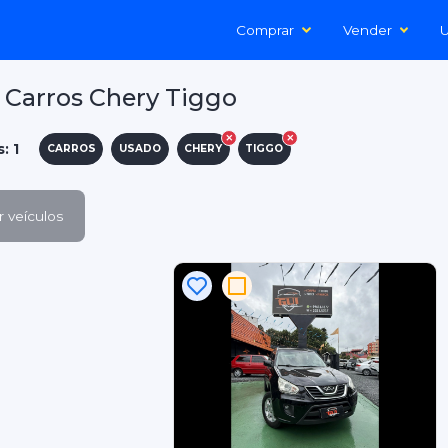
Comprar
Vender
U
 Carros Chery Tiggo
: 1
CARROS
USADO
CHERY
TIGGO
 veículos