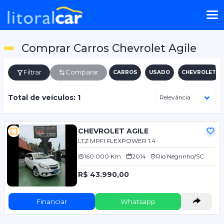
Comprar Carros Chevrolet Agile
Filtrar
Comparar
CARROS
USADO
CHEVROLET
Total de veículos: 1
CHEVROLET AGILE
LTZ MPFI FLEXPOWER 1.4
160.000 Km
2014
Rio Negrinho/SC
R$ 43.990,00
Financiar
Whatsapp