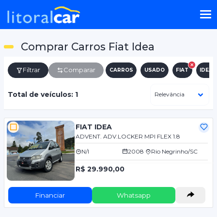
Comprar Carros Fiat Idea
Filtrar
Comparar
CARROS
USADO
FIAT
IDEA
Total de veículos: 1
FIAT IDEA
ADVENT. ADV.LOCKER MPI FLEX 1.8
N/I
2008
Rio Negrinho/SC
R$ 29.990,00
Financiar
Whatsapp