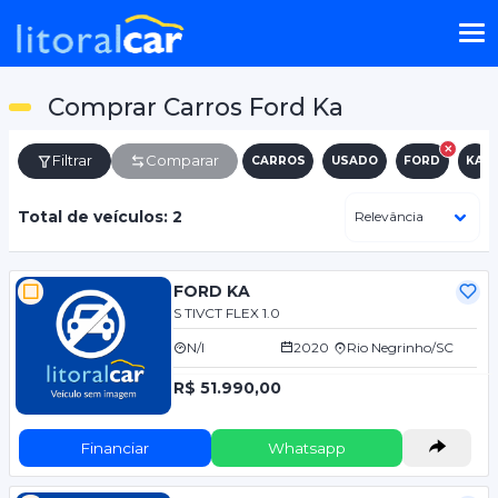
Comprar Carros Ford Ka
Filtrar
Comparar
CARROS
USADO
FORD
KA
Total de veículos: 2
FORD KA
S TIVCT FLEX 1.0
N/I
2020
Rio Negrinho/SC
R$ 51.990,00
Financiar
Whatsapp