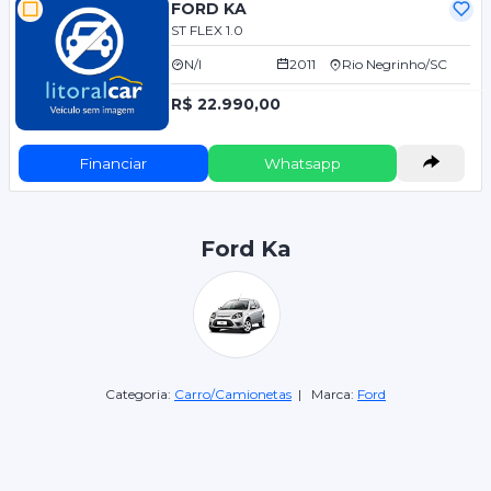
FORD KA
ST FLEX 1.0
N/I
2011
Rio Negrinho/SC
R$ 22.990,00
Financiar
Whatsapp
Ford Ka
Categoria:
Carro/Camionetas
| Marca:
Ford