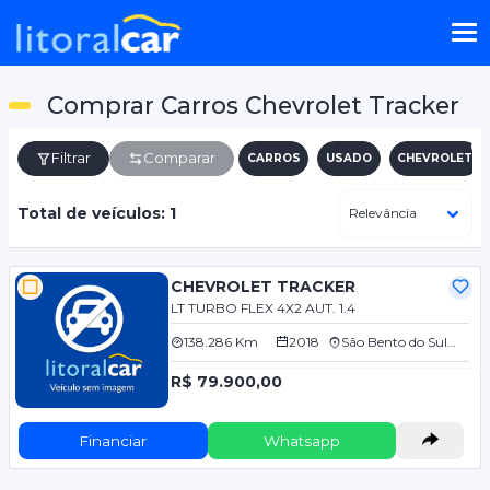
Comprar Carros Chevrolet Tracker
Filtrar
Comparar
CARROS
USADO
CHEVROLET
Total de veículos: 1
CHEVROLET TRACKER
LT TURBO FLEX 4X2 AUT. 1.4
138.286 Km
2018
São Bento do Sul/SC
R$ 79.900,00
Financiar
Whatsapp