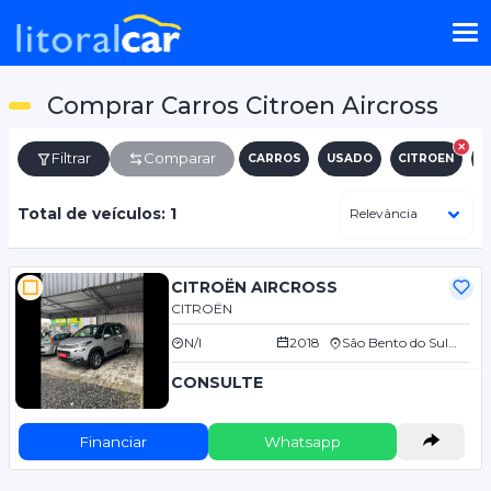
Comprar Carros Citroen Aircross
Filtrar
Comparar
CARROS
USADO
CITROEN
A
Total de veículos: 1
CITROËN AIRCROSS
CITROËN
N/I
2018
São Bento do Sul/SC
CONSULTE
Financiar
Whatsapp