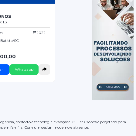
RONOS
 1.3
Km
2022
 Batista/SC
900,00
ar
Whatsapp
elegância, conforto e tecnologia avançada. O Fiat Cronos é projetado para
gens em família. Com um design moderno e atraente.