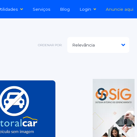
tilidades
Serviços
Blog
Login
Anuncie aqui
ORDENAR POR: