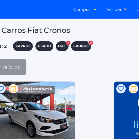
Comprar
Vender
U
Carros Fiat Cronos
s: 2
CARROS
USADO
FIAT
CRONOS
 veículos