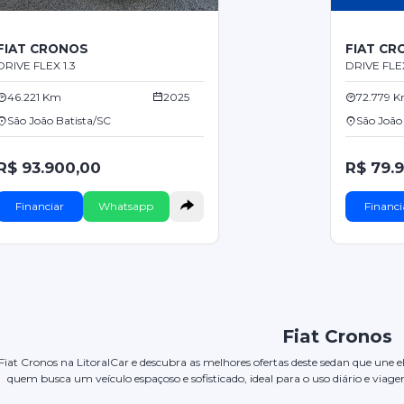
FIAT CRONOS
FIAT C
DRIVE FLEX 1.3
DRIVE FLEX
46.221 Km
2025
72.779 
São João Batista/SC
São João
R$ 93.900,00
R$ 79.
Financiar
Whatsapp
Financi
Fiat Cronos
 Fiat Cronos na LitoralCar e descubra as melhores ofertas deste sedan que une 
quem busca um veículo espaçoso e sofisticado, ideal para o uso diário e via