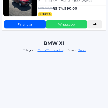
110.000 Km
2013
São José/SC
R$ 74.990,00
R$ 78.000,00
OFERTA
Financiar
Whatsapp
BMW X1
Categoria:
Carro/Camionetas
| Marca:
Bmw