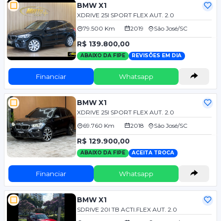
BMW X1
XDRIVE 25I SPORT FLEX AUT. 2.0
79.500 Km
2019
São José/SC
R$ 139.800,00
ABAIXO DA FIPE
REVISÕES EM DIA
Financiar
Whatsapp
BMW X1
XDRIVE 25I SPORT FLEX AUT. 2.0
69.760 Km
2018
São José/SC
R$ 129.900,00
ABAIXO DA FIPE
ACEITA TROCA
Financiar
Whatsapp
BMW X1
SDRIVE 20I TB ACTI.FLEX AUT. 2.0