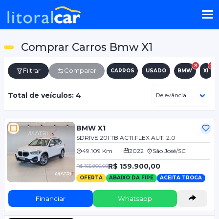
Comprar Carros Bmw X1
Filtrar
Comparar
CARROS
USADO
BMW
X1
Total de veículos: 4
BMW X1
SDRIVE 20I TB ACTI.FLEX AUT. 2.0
49.109 Km
2022
São José/SC
R$ 159.900,00
R$ 165.900,00
OFERTA
ABAIXO DA FIPE
ACEITA TROCA
Financiar
Whatsapp