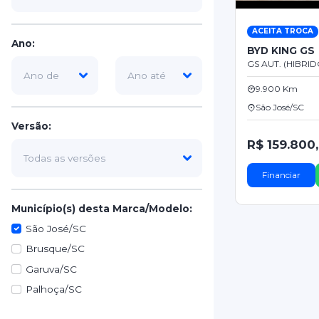
ACEITA TROCA
Ano:
BYD KING GS
GS AUT. (HIBRIDO
9.900 Km
São José/SC
Versão:
R$ 159.800
Financiar
Município(s) desta Marca/Modelo:
São José/SC
Brusque/SC
Garuva/SC
Palhoça/SC