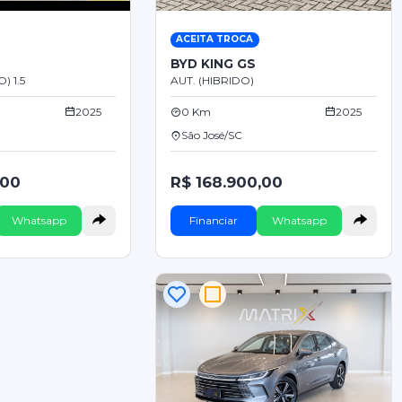
ACEITA TROCA
BYD KING GS
) 1.5
AUT. (HIBRIDO)
2025
0 Km
2025
São José/SC
,00
R$ 168.900,00
Whatsapp
Financiar
Whatsapp