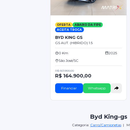
OFERTA
ABAIXO DA FIPE
ACEITA TROCA
BYD KING GS
GS AUT. (HIBRIDO) 1.5
0 Km
2025
São José/SC
R$ 167.900,00
R$ 164.900,00
Financiar
Whatsapp
Byd King-gs
Categoria:
Carro/Camionetas
| Ma