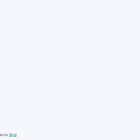
rca:
Byd