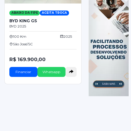
ABAIXO DA FIPE
ACEITA TROCA
BYD KING GS
BYD 2025
100 Km
2025
São José/SC
R$ 169.900,00
Financiar
Whatsapp