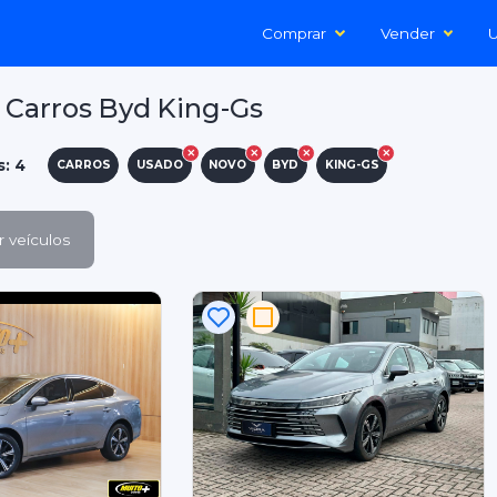
Comprar
Vender
U
 Carros Byd King-Gs
s: 4
CARROS
USADO
NOVO
BYD
KING-GS
 veículos