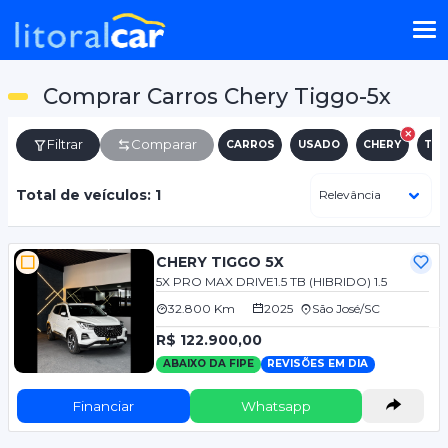
Comprar Carros Chery Tiggo-5x
Filtrar
Comparar
CARROS
USADO
CHERY
TIG
Total de veículos: 1
CHERY TIGGO 5X
5X PRO MAX DRIVE1.5 TB (HIBRIDO) 1.5
32.800 Km
2025
São José/SC
R$ 122.900,00
ABAIXO DA FIPE
REVISÕES EM DIA
Financiar
Whatsapp