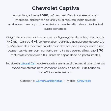
Chevrolet Captiva
Ao ser lançado em
2008
, o Chevrolet Captiva mexeu com o
mercado, apresentando um visual robusto, bom nível de
acabamento e conjunto mecânico atraente, além de um imbatível
custo-benefício.
Originalmente vendido em duas configurações diferentes, com tração
4×2
dianteira ou
4×4
, sempre acompanhado do sobrenome Sport, o
SUV de luxo da Chevrolet também se destaca pelo espaço, onde cinco
ocupantes viajam com conforto e muita bagagem, afinal, são
2,70
metros de entre eixos e
821
litros de capacidade no porta-malas.
No site da
Litoral Car
, você encontra uma sessão especial com diversos
modelos e ofertas para comprar Captiva e usufruir de todos os
benefícios deste veículo.
Categoria:
Carro/Camionetas
| Marca:
Chevrolet