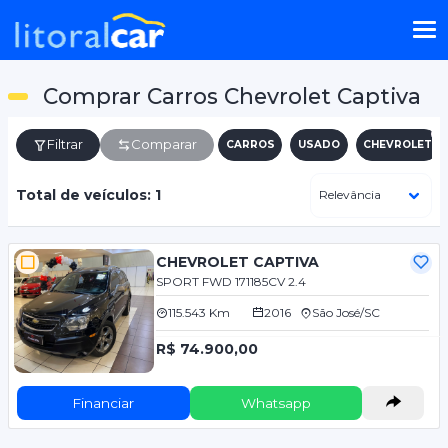
Comprar Carros Chevrolet Captiva
Filtrar
Comparar
CARROS
USADO
CHEVROLET
Total de veículos: 1
CHEVROLET CAPTIVA
SPORT FWD 171185CV 2.4
115.543 Km
2016
São José/SC
R$ 74.900,00
Financiar
Whatsapp