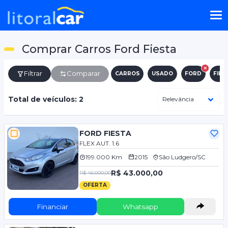
Comprar Carros Ford Fiesta
Filtrar
Comparar
CARROS
USADO
FORD
FIES
Total de veículos: 2
FORD FIESTA
FLEX AUT. 1.6
199.000 Km
2015
São Ludgero/SC
R$ 43.000,00
R$ 46.000,00
OFERTA
Financiar
Whatsapp