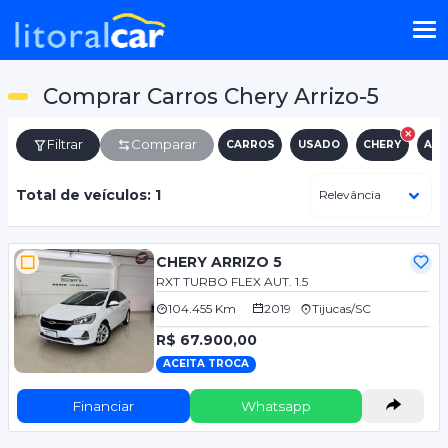
Comprar Carros Chery Arrizo-5
Filtrar
Comparar
CARROS
USADO
CHERY
ARR
Total de veículos: 1
CHERY ARRIZO 5
RXT TURBO FLEX AUT. 1.5
104.455 Km
2019
Tijucas/SC
R$ 67.900,00
ACEITA TROCA
Financiar
Whatsapp