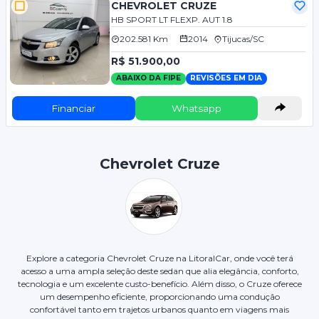
CHEVROLET CRUZE
HB SPORT LT FLEXP. AUT 1.8
202.581 Km
2014
Tijucas/SC
R$ 51.900,00
ABAIXO DA FIPE
REVISÕES EM DIA
Financiar
Whatsapp
Chevrolet Cruze
Explore a categoria Chevrolet Cruze na LitoralCar, onde você terá
acesso a uma ampla seleção deste sedan que alia elegância, conforto,
tecnologia e um excelente custo-benefício. Além disso, o Cruze oferece
um desempenho eficiente, proporcionando uma condução
confortável tanto em trajetos urbanos quanto em viagens mais