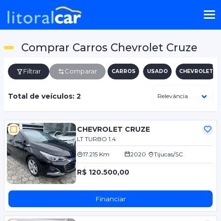
Comprar Carros Chevrolet Cruze
Filtrar
Comparar
CARROS
USADO
CHEVROLET
Total de veículos: 2
CHEVROLET CRUZE
LT TURBO 1.4
17.215 Km
2020
Tijucas/SC
R$ 120.500,00
Financiar