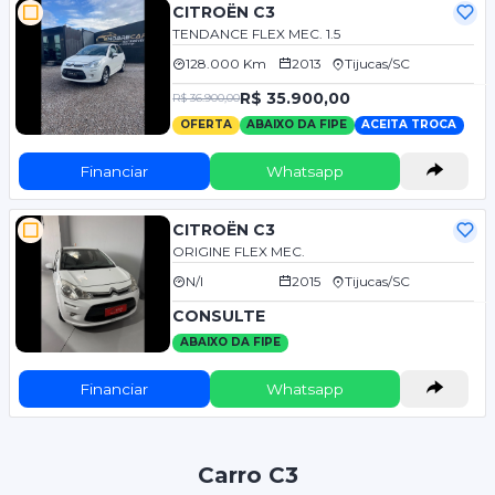
CITROËN C3
TENDANCE FLEX MEC. 1.5
128.000 Km
2013
Tijucas/SC
R$ 35.900,00
R$ 36.900,00
OFERTA
ABAIXO DA FIPE
ACEITA TROCA
Financiar
Whatsapp
CITROËN C3
ORIGINE FLEX MEC.
N/I
2015
Tijucas/SC
CONSULTE
ABAIXO DA FIPE
Financiar
Whatsapp
Carro C3