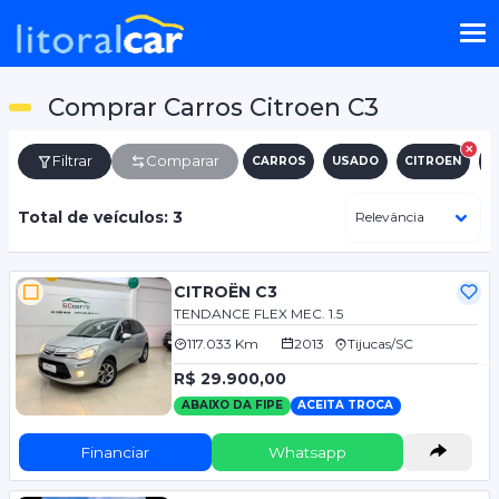
Comprar Carros Citroen C3
Filtrar
Comparar
CARROS
USADO
CITROEN
C
Total de veículos: 3
CITROËN C3
TENDANCE FLEX MEC. 1.5
117.033 Km
2013
Tijucas/SC
R$ 29.900,00
ABAIXO DA FIPE
ACEITA TROCA
Financiar
Whatsapp