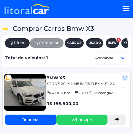
Comprar Carros Bmw X3
Filtrar
Comparar
CARROS
USADO
BMW
X3
Total de veículos: 1
BMW X3
XDRIVE 20I X-LINE BI-TB FLEX AUT. 2.0
64.000 Km
2020
Urussanga/SC
R$ 199.900,00
Financiar
Whatsapp