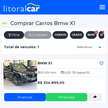
Comprar Carros Bmw X1
Filtrar
Comparar
CARROS
USADO
BMW
X1
Total de veículos: 1
BMW X1
13.000 Km
2025
Gaspar/SC
R$ 324.899,00
Financiar
Whatsapp