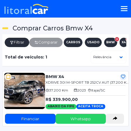
Comprar Carros Bmw X4
Filtrar
Comparar
CARROS
USADO
BMW
X4
Total de veículos: 1
BMW X4
XDRIVE 30I M-SPORT TB 252CV AUT (37.200 KM) 2.0
37.200 Km
2023
Itajaí/SC
R$ 339.900,00
ABAIXO DA FIPE
ACEITA TROCA
Financiar
Whatsapp