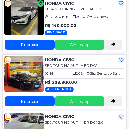
HONDA CIVIC
SEDAN TOURING TURBO AUT. 1.5
112.000 Km
2020
Brusque/SC
R$ 140.000,00
IPVA PAGO
Financiar
Whatsapp
HONDA CIVIC
SED.TOURING AUT. (HIBRIDO)
N/I
2024
São Bento do Sul/SC
R$ 209.900,00
ACEITA TROCA
Financiar
Whatsapp
HONDA CIVIC
SED.TOURING AUT. (HIBRIDO) 2.0