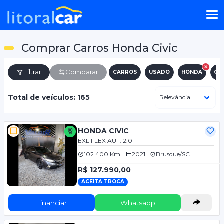
Comprar Carros Honda Civic
Filtrar
Comparar
CARROS
USADO
HONDA
CIV
Total de veículos: 165
HONDA CIVIC
EXL FLEX AUT. 2.0
102.400 Km
2021
Brusque/SC
R$ 127.990,00
ACEITA TROCA
Financiar
Whatsapp