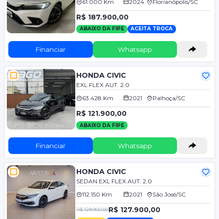
61.000 Km
2024
Florianópolis/SC
R$ 187.900,00
ABAIXO DA FIPE
ACEITA TROCA
Financiar
Whatsapp
HONDA CIVIC
EXL FLEX AUT. 2.0
63.428 Km
2021
Palhoça/SC
R$ 121.900,00
ABAIXO DA FIPE
Financiar
Whatsapp
HONDA CIVIC
SEDAN EXL FLEX AUT. 2.0
112.150 Km
2021
São José/SC
R$ 127.900,00
R$ 129.900,00