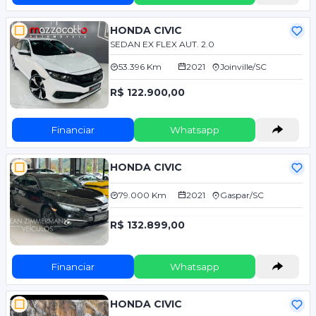
HONDA CIVIC
SEDAN EX FLEX AUT. 2.0
53.396 Km
2021
Joinville/SC
R$ 122.900,00
Financiar
Whatsapp
HONDA CIVIC
79.000 Km
2021
Gaspar/SC
R$ 132.899,00
Financiar
Whatsapp
HONDA CIVIC