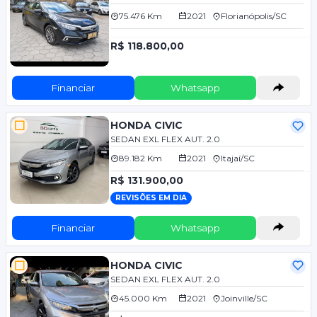
75.476 Km
2021
Florianópolis/SC
R$ 118.800,00
Financiar
Whatsapp
HONDA CIVIC
SEDAN EXL FLEX AUT. 2.0
89.182 Km
2021
Itajaí/SC
R$ 131.900,00
REVISÕES EM DIA
Financiar
Whatsapp
HONDA CIVIC
SEDAN EXL FLEX AUT. 2.0
45.000 Km
2021
Joinville/SC