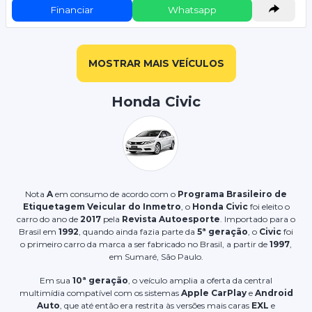
Financiar
Whatsapp
MOSTRAR MAIS VEÍCULOS
Honda Civic
Nota
A
em consumo de acordo com o
Programa Brasileiro de
Etiquetagem Veicular do Inmetro
, o
Honda Civic
foi eleito o
carro do ano de
2017
pela
Revista Autoesporte
. Importado para o
Brasil em
1992
, quando ainda fazia parte da
5ª geração
, o
Civic
foi
o primeiro carro da marca a ser fabricado no Brasil, a partir de
1997
,
em Sumaré, São Paulo.
Em sua
10ª geração
, o veículo amplia a oferta da central
multimídia compatível com os sistemas
Apple CarPlay
e
Android
Auto
, que até então
era restrita às versões mais caras
EXL
e