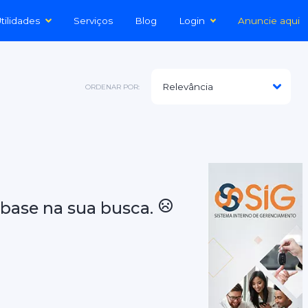
tilidades
Serviços
Blog
Login
Anuncie aqui
ORDENAR POR:
base na sua busca.