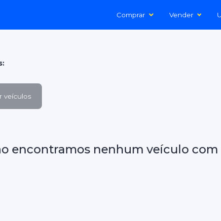
Comprar
Vender
U
s:
 veículos
ão encontramos nenhum veículo com 