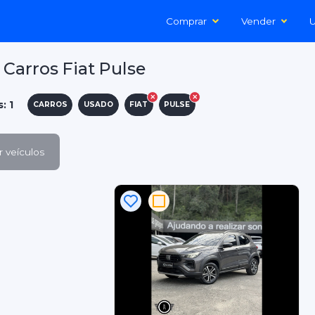
Comprar
Vender
U
Carros Fiat Pulse
: 1
CARROS
USADO
FIAT
PULSE
 veículos