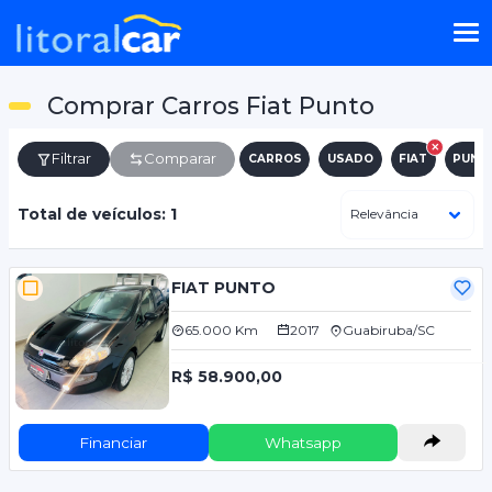
Comprar Carros Fiat Punto
Filtrar
Comparar
CARROS
USADO
FIAT
PUNT
Total de veículos: 1
FIAT PUNTO
65.000 Km
2017
Guabiruba/SC
R$ 58.900,00
Financiar
Whatsapp