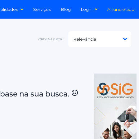
tilidades
Serviços
Blog
Login
Anuncie aqui
ORDENAR POR:
base na sua busca.