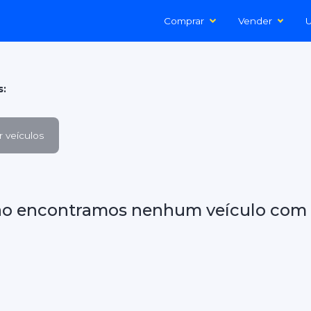
Comprar
Vender
U
s:
 veículos
ão encontramos nenhum veículo com 