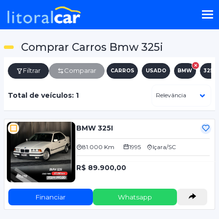
Comprar Carros Bmw 325i
Filtrar
Comparar
CARROS
USADO
BMW
325I
Total de veículos: 1
BMW 325I
81.000 Km
1995
Içara/SC
R$ 89.900,00
Financiar
Whatsapp