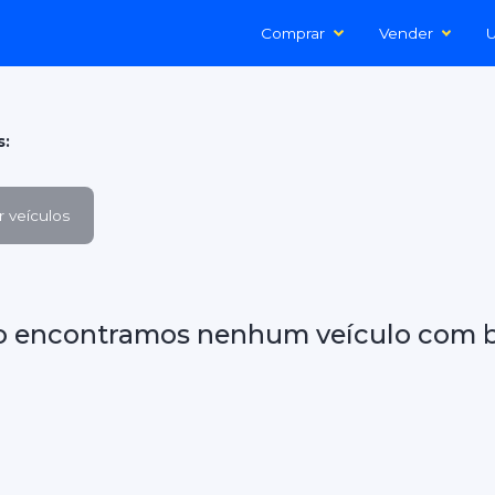
Comprar
Vender
U
s:
 veículos
o encontramos nenhum veículo com b