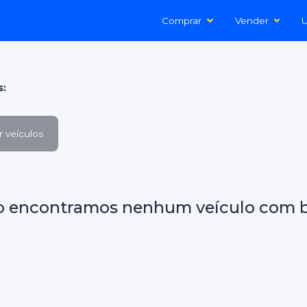
Comprar
Vender
U
s:
 veículos
o encontramos nenhum veículo com b