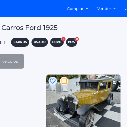
Comprar
Vender
U
Carros Ford 1925
: 1
CARROS
USADO
FORD
1925
 veículos