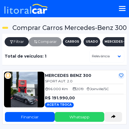
Comprar Carros Mercedes-Benz 300
Filtrar
Comparar
CARROS
USADO
MERCEDES-BE
Total de veículos: 1
MERCEDES BENZ 300
SPORT AUT. 2.0
96.000 Km
2019
Joinville/SC
R$ 191.990,00
ACEITA TROCA
Financiar
Whatsapp