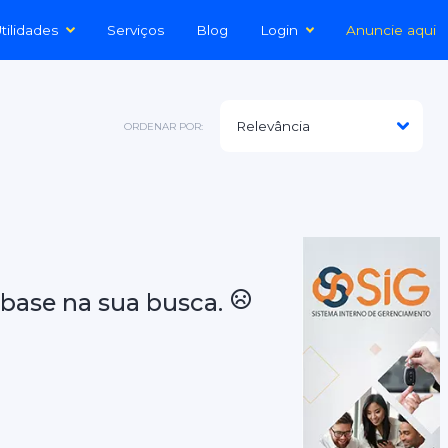
tilidades
Serviços
Blog
Login
Anuncie aqui
ORDENAR POR:
base na sua busca.