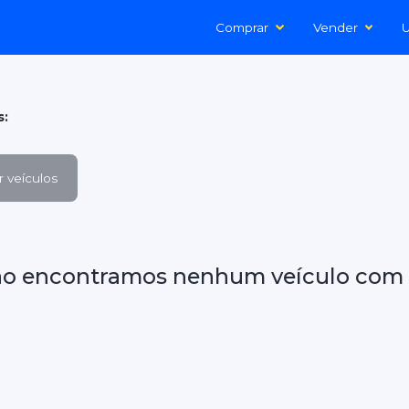
Comprar
Vender
U
s:
 veículos
ão encontramos nenhum veículo com 