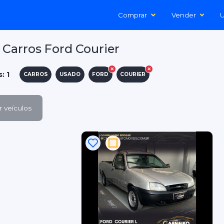
Comprar
Vender
U
Carros Ford Courier
: 1
CARROS
USADO
FORD
COURIER
 veículos