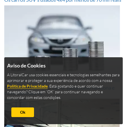
Aviso de Cookies
A LitoralCar usa cookies essenciais e tecnologias semelhantes para
aprimorar e proteger a sua experiência de acordo com a nossa
Política de Privacidade
. Está gostando e quer continuar
Crédito para comprar carro: saiba como funciona e
navegando? Clique em ´OK´ para continuar navegando e
como contratá-lo
concordar com estas condições.
Ok