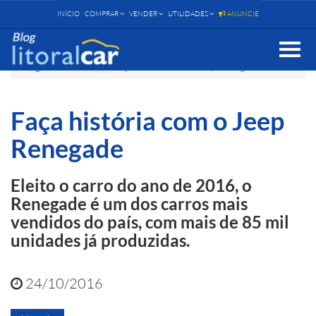
INÍCIO
COMPRAR
VENDER
UTILIDADES
ANUNCIE
Toggle
naviga
Blog
Mercado
Faça história com o Jeep Renegade
Faça história com o Jeep
Renegade
Eleito o carro do ano de 2016, o
Renegade é um dos carros mais
vendidos do país, com mais de 85 mil
unidades já produzidas.
24/10/2016