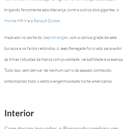
brigando ferozmente pela liderança, contra outros dois gigantes, o
Honda HR-V
e o
Renault Duster
.
Inspirado no porte do
Jeep Wrangler
, com a icônica grade de sete
buracos e os faróis redondos, o Jeep Renegade foi criado para exibir
as linhas robustas da marca com jovialidade, versatilidade e presença.
Tudo isso, sem derivar de nenhum carro de passeio conhecido,
simbolizando todo o estilo e engenhosidade norte-americanos.
Interior
Com design inovador, o Renegade combina em