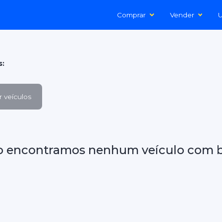
Comprar
Vender
U
s:
 veículos
o encontramos nenhum veículo com b