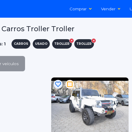
Comprar
Vender
U
Carros Troller Troller
: 1
CARROS
USADO
TROLLER
TROLLER
 veículos