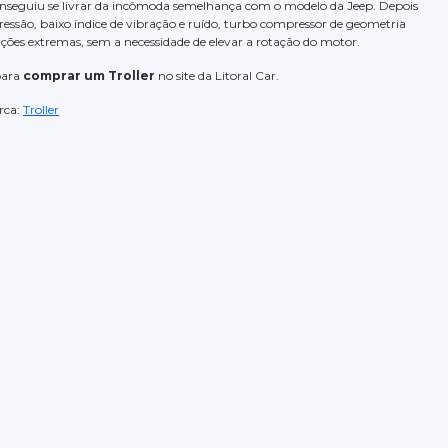
nseguiu se livrar da incômoda semelhança com o modelo da Jeep. Depois
ressão, baixo índice de vibração e ruído, turbo compressor de geometria
ões extremas, sem a necessidade de elevar a rotação do motor.
para
comprar um Troller
no site da Litoral Car.
rca:
Troller