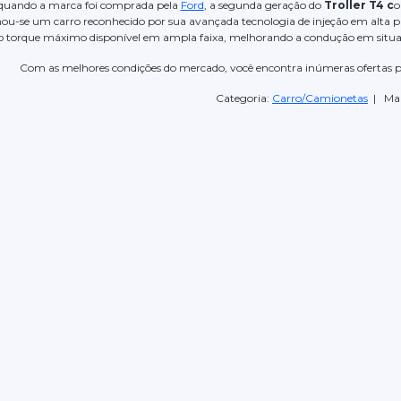
uando a marca foi comprada pela
Ford
, a segunda geração do
Troller T4 c
o
ornou-se um carro reconhecido por sua avançada tecnologia de injeção em alta p
 o torque máximo disponível em ampla faixa, melhorando a condução em situaç
Com as melhores condições do mercado, você encontra inúmeras ofertas 
Categoria:
Carro/Camionetas
| Ma