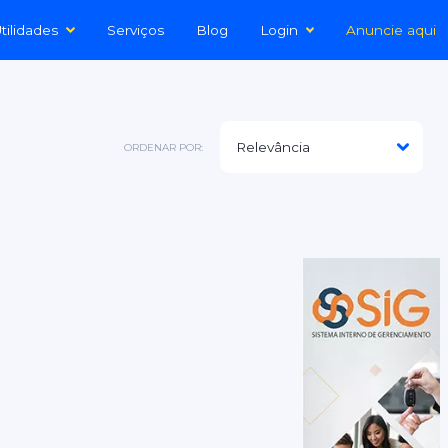
tilidades
Serviços
Blog
Login
Anuncie aqui
ORDENAR POR: