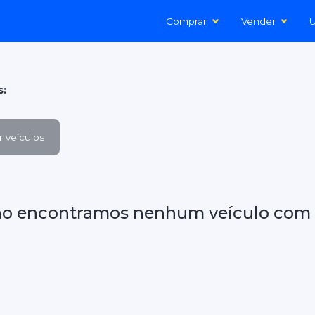
Comprar
Vender
U
s:
 veículos
ão encontramos nenhum veículo com 