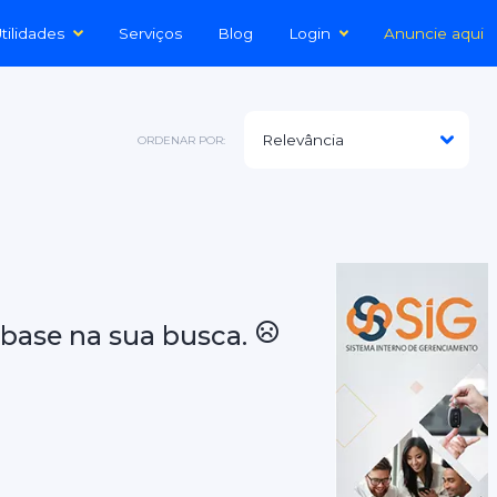
tilidades
Serviços
Blog
Login
Anuncie aqui
ORDENAR POR:
base na sua busca.