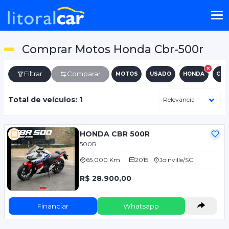
Comprar Motos Honda Cbr-500r
Filtrar
Comparar
MOTOS
USADO
HONDA
CBR
Total de veículos: 1
HONDA CBR 500R
500R
65.000 Km
2015
Joinville/SC
R$ 28.900,00
Financiar
Whatsapp