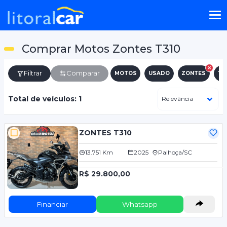
Comprar Motos Zontes T310
Filtrar
Comparar
MOTOS
USADO
ZONTES
T3
Total de veículos: 1
ZONTES T310
13.751 Km
2025
Palhoça/SC
R$ 29.800,00
Financiar
Whatsapp